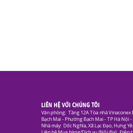
Góc Chuyên Gia - Hoá Mỹ Phẩm
04/08/2026
Hoạt Độ
Review Carefor Ultra hương hoa lan – Có
10 mẹo 
thực sự giúp quần áo bền màu như mới?
dành r
LIÊN HỆ VỚI CHÚNG TÔI
Văn phòng:
Tầng 12A Tòa nhà Vinaconex
Bạch Mai - Phường Bạch Mai - TP Hà Nội -
Nhà máy:
Dốc Nghĩa, Xã Lạc Đạo, Hưng Yê
Liên hệ Mua hàng/Dịch vụ (Nội địa):
Điện t