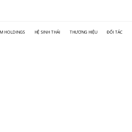
AM HOLDINGS
HỆ SINH THÁI
THƯƠNG HIỆU
ĐỐI TÁC
 Việt Nam Creator
 “XU HƯỚNG VỀ MÙI HƯƠNG
 TẨY RỬA “
m Mùi hương hay còn gọi là chất tạo mùi trong ngành hàng
 bổ sung để tạo mùi hương đặc trưng cho sản phẩm, thu hút