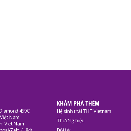
ng Công Ty
30/07/2026
giặt sạch quần áo trẻ em an toàn
iêng cho mẹ
KHÁM PHÁ THÊM
 Diamond 459C
Hệ sinh thái THT Vietnam
 Việt Nam
Thương hiệu
n, Việt Nam
Đối tác
hoại/Zalo: (+84)