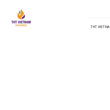
THT VIETN
Hoạt Động Công Ty
Posted on 05/09/2023 by THT
THT VIỆT NAM ĐÀO TẠO
TRONG NGÀNH HÓA PHẨM
Vai trò của mùi hương trong ngành hàng hóa mỹ phẩ
hóa mỹ phẩm là thành phần không thể thiếu và được