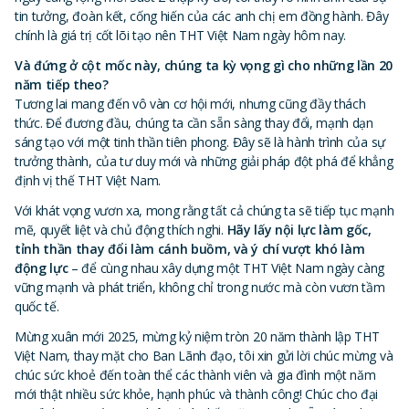
tin tưởng, đoàn kết, cống hiến của các anh chị em đồng hành. Đây
chính là giá trị cốt lõi tạo nên THT Việt Nam ngày hôm nay.
Và đứng ở cột mốc này, chúng ta kỳ vọng gì cho những lần 20
năm tiếp theo?
Tương lai mang đến vô vàn cơ hội mới, nhưng cũng đầy thách
thức. Để đương đầu, chúng ta cần sẵn sàng thay đổi, mạnh dạn
sáng tạo với một tinh thần tiên phong. Đây sẽ là hành trình của sự
trưởng thành, của tư duy mới và những giải pháp đột phá để khẳng
định vị thế THT Việt Nam.
Với khát vọng vươn xa, mong rằng tất cả chúng ta sẽ tiếp tục mạnh
mẽ, quyết liệt và chủ động thích nghi.
Hãy lấy nội lực làm gốc,
tỉnh thần thay đổi làm cánh buồm, và ý chí vượt khó làm
động lực
– để cùng nhau xây dựng một THT Việt Nam ngày càng
vững mạnh và phát triển, không chỉ trong nước mà còn vươn tầm
quốc tế.
Mừng xuân mới 2025, mừng kỷ niệm tròn 20 năm thành lập THT
Việt Nam, thay mặt cho Ban Lãnh đạo, tôi xin gửi lời chúc mừng và
chúc sức khoẻ đến toàn thể các thành viên và gia đình một năm
mới thật nhiều sức khỏe, hạnh phúc và thành công! Chúc cho đại