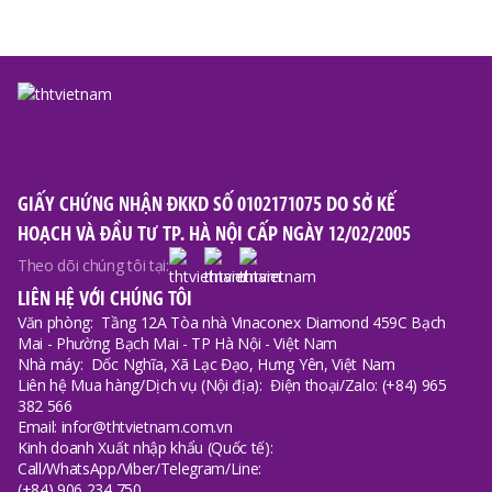
GIẤY CHỨNG NHẬN ĐKKD SỐ 0102171075 DO SỞ KẾ
HOẠCH VÀ ĐẦU TƯ TP. HÀ NỘI CẤP NGÀY 12/02/2005
Theo dõi chúng tôi tại:
LIÊN HỆ VỚI CHÚNG TÔI
Văn phòng:
Tầng 12A Tòa nhà Vinaconex Diamond 459C Bạch
Mai - Phường Bạch Mai - TP Hà Nội - Việt Nam
Nhà máy:
Dốc Nghĩa, Xã Lạc Đạo, Hưng Yên, Việt Nam
Liên hệ Mua hàng/Dịch vụ (Nội địa):
Điện thoại/Zalo: (+84) 965
382 566
Email: infor@thtvietnam.com.vn
Kinh doanh Xuất nhập khẩu (Quốc tế):
Call/WhatsApp/Viber/Telegram/Line:
(+84) 906 234 750