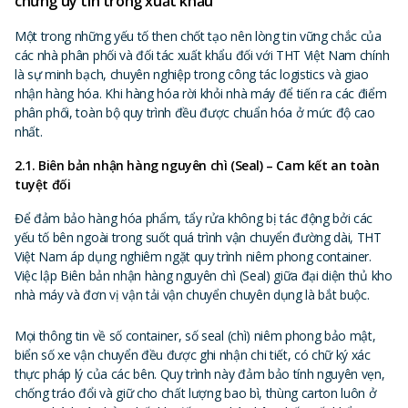
chứng uy tín trong xuất khẩu
Một trong những yếu tố then chốt tạo nên lòng tin vững chắc của
các nhà phân phối và đối tác xuất khẩu đối với THT Việt Nam chính
là sự minh bạch, chuyên nghiệp trong công tác logistics và giao
nhận hàng hóa. Khi hàng hóa rời khỏi nhà máy để tiến ra các điểm
phân phối, toàn bộ quy trình đều được chuẩn hóa ở mức độ cao
nhất.
2.1. Biên bản nhận hàng nguyên chì (Seal) – Cam kết an toàn
tuyệt đối
Để đảm bảo hàng hóa phẩm, tẩy rửa không bị tác động bởi các
yếu tố bên ngoài trong suốt quá trình vận chuyển đường dài, THT
Việt Nam áp dụng nghiêm ngặt quy trình niêm phong container.
Việc lập Biên bản nhận hàng nguyên chì (Seal) giữa đại diện thủ kho
nhà máy và đơn vị vận tải vận chuyển chuyên dụng là bắt buộc.
Mọi thông tin về số container, số seal (chì) niêm phong bảo mật,
biển số xe vận chuyển đều được ghi nhận chi tiết, có chữ ký xác
thực pháp lý của các bên. Quy trình này đảm bảo tính nguyên vẹn,
chống tráo đổi và giữ cho chất lượng bao bì, thùng carton luôn ở