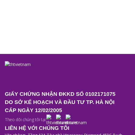
[VTV1] THT Việt Nam: Dấu ấn doanh nghiệp trên
Bản tin Tài chính Kinh doanh
Xem thêm
(+
5
)
GIẤY CHỨNG NHẬN ĐKKD SỐ 0102171075
DO SỞ KẾ HOẠCH VÀ ĐẦU TƯ TP. HÀ NỘI
CẤP NGÀY 12/02/2005
Theo dõi chúng tôi tại:
LIÊN HỆ VỚI CHÚNG TÔI