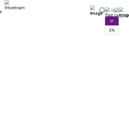
VI
VI
EN
Thư viện ảnh
Thư viện video
LỄ KỶ NIỆM 20 NĂM THÀNH LẬP THT VIỆT NAM: