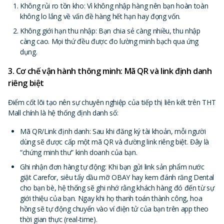
Không rủi ro tồn kho: Vì không nhập hàng nên bạn hoàn toàn
không lo lắng về vấn đề hàng hết hạn hay đọng vốn.
Không giới hạn thu nhập: Bạn chia sẻ càng nhiều, thu nhập
càng cao. Mọi thứ đều được đo lường minh bạch qua ứng
dụng.
3. Cơ chế vận hành thông minh: Mã QR và link định danh
riêng biệt
Điểm cốt lõi tạo nên sự chuyên nghiệp của tiếp thị liên kết trên THT
Mall chính là hệ thống định danh số:
Mã QR/Link định danh: Sau khi đăng ký tài khoản, mỗi người
dùng sẽ được cấp một mã QR và đường link riêng biệt. Đây là
“chứng minh thư” kinh doanh của bạn.
Ghi nhận đơn hàng tự động: Khi bạn gửi link sản phẩm nước
giặt Carefor, siêu tẩy dầu mỡ OBAY hay kem đánh răng Dental
cho bạn bè, hệ thống sẽ ghi nhớ rằng khách hàng đó đến từ sự
giới thiệu của bạn. Ngay khi họ thanh toán thành công, hoa
hồng sẽ tự động chuyển vào ví điện tử của bạn trên app theo
thời gian thực (real-time).