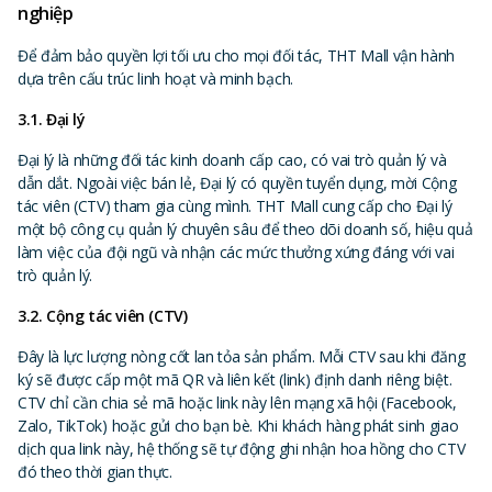
nghiệp
Để đảm bảo quyền lợi tối ưu cho mọi đối tác, THT Mall vận hành
dựa trên cấu trúc linh hoạt và minh bạch.
3.1. Đại lý
Đại lý là những đối tác kinh doanh cấp cao, có vai trò quản lý và
dẫn dắt. Ngoài việc bán lẻ, Đại lý có quyền tuyển dụng, mời Cộng
tác viên (CTV) tham gia cùng mình. THT Mall cung cấp cho Đại lý
một bộ công cụ quản lý chuyên sâu để theo dõi doanh số, hiệu quả
làm việc của đội ngũ và nhận các mức thưởng xứng đáng với vai
trò quản lý.
3.2. Cộng tác viên (CTV)
Đây là lực lượng nòng cốt lan tỏa sản phẩm. Mỗi CTV sau khi đăng
ký sẽ được cấp một mã QR và liên kết (link) định danh riêng biệt.
CTV chỉ cần chia sẻ mã hoặc link này lên mạng xã hội (Facebook,
Zalo, TikTok) hoặc gửi cho bạn bè. Khi khách hàng phát sinh giao
dịch qua link này, hệ thống sẽ tự động ghi nhận hoa hồng cho CTV
đó theo thời gian thực.