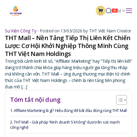
VI
Sự Kiện Công Ty
Posted on 13/03/2026 by THT Việt Nam Creator
THT Mall – Nền Tảng Tiếp Thị Liên Kết Chiến
Lược: Cơ Hội Khởi Nghiệp Thông Minh Cùng
THT Việt Nam Holdings
Trong bối cảnh kinh tế số, “Affiliate Marketing” hay “Tiếp thị liên kết”
đang trở thành chìa khóa giúp hàng triệu người gia tăng thu nhập
mà không cần vốn. THT Mall – ứng dụng thương mại điện tử chính
thức của THT Việt Nam Holdings – chính là nền tảng tiên phong
đưa mô […]
Tóm tắt nội dung
1. Affiliate Marketing là gì? Hiểu đúng để bắt đầu đúng cùng THT Mall
2. THT Mall – Giải pháp “Kinh doanh 5 không” dựa trên sức mạnh
công nghệ