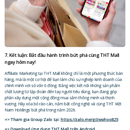
7. Kết luận: Bắt đầu hành trình bứt phá cùng THT Mall
ngay hôm nay!
Affiliate Marketing tại THT Mall không chỉ là một phương thức bán
hàng, mà là một cơ hội để bạn làm chủ sự nghiệp kinh doanh của
chính mình với số vốn 0 đồng. Bằng việc kết nối những sản phẩm
chất lượng từ tập đoàn đến tay người tiêu dùng, bạn đang góp
phần xây dựng một cộng đồng mua sắm thông minh và thịnh
vượng. Hãy xóa bỏ rào cản, nắm bắt công nghệ và cùng THT Việt
Nam Holdings bứt phá trong năm 2026.
=> Tham gia Group Zalo tại:
https://zalo.me/g/zwphoo825
=> Download ứng dụng THT Mall trên Android