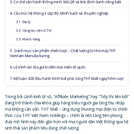
3. Cơ chế vận hành thông minh: Mã QR và link định danh riêng biệt
4. Cấu trúc hệ thống 3 cấp độ: Minh bạch và chuyên nghiệp
3.1. Đại lý
3.2. Cộng tác viên (CTV)
3.3. Khách hàng
5 . Danh mục sản phẩm chiến lược – Chất lượng từ nhà máy THT
Vietnam Manufacturing
6. Lộ trình lan tỏa giá trị đến mọi miền tổ quốc
7. Kết luận: Bắt đầu hành trình bứt phá cùng THT Mall ngay hôm nay!
Trong bối cảnh kinh tế số, “Affiliate Marketing” hay “Tiếp thị liên kết”
đang trở thành chìa khóa giúp hàng triệu người gia tăng thu nhập
mà không cần vốn. THT Mall – ứng dụng thương mại điện tử chính
thức của THT Việt Nam Holdings – chính là nền tảng tiên phong
đưa mô hình này đến gần hơn với mọi người dân Việt thông qua hệ
sinh thái sản phẩm tiêu dùng chất lượng.