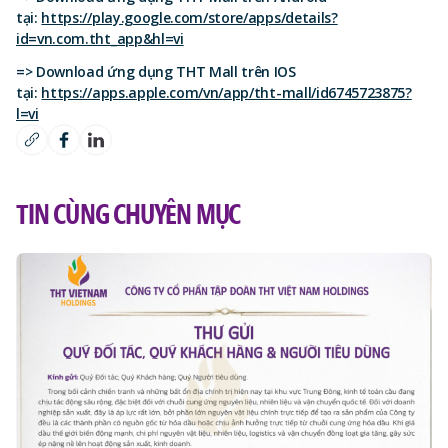
tại:
https://play.google.com/store/apps/details?
id=vn.com.tht_app&hl=vi
=> Download ứng dụng THT Mall trên IOS
tại:
https://apps.apple.com/vn/app/tht-mall/id6745723875?
l=vi
TIN CÙNG CHUYÊN MỤC