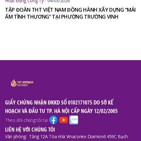
Hoạt Động Công Ty
04/03/2026
TẬP ĐOÀN THT VIỆT NAM ĐỒNG HÀNH XÂY DỰNG “MÁI
ẤM TÌNH THƯƠNG” TẠI PHƯỜNG TRƯỜNG VINH
GIẤY CHỨNG NHẬN ĐKKD SỐ 0102171075 DO SỞ KẾ
HOẠCH VÀ ĐẦU TƯ TP. HÀ NỘI CẤP NGÀY 12/02/2005
Theo dõi chúng tôi tại:
LIÊN HỆ VỚI CHÚNG TÔI
Văn phòng:
Tầng 12A Tòa nhà Vinaconex Diamond 459C Bạch