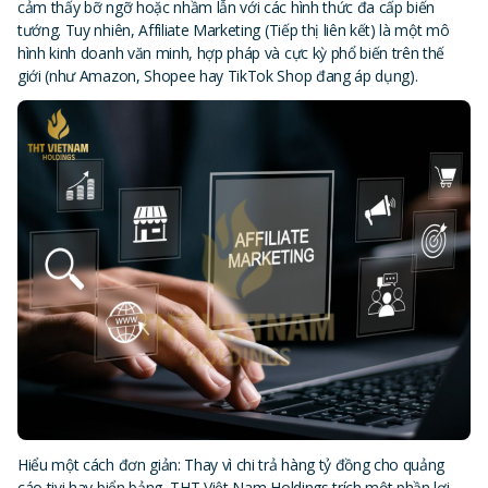
cảm thấy bỡ ngỡ hoặc nhầm lẫn với các hình thức đa cấp biến
tướng. Tuy nhiên, Affiliate Marketing (Tiếp thị liên kết) là một mô
hình kinh doanh văn minh, hợp pháp và cực kỳ phổ biến trên thế
giới (như Amazon, Shopee hay TikTok Shop đang áp dụng).
Hiểu một cách đơn giản: Thay vì chi trả hàng tỷ đồng cho quảng
cáo tivi hay biển bảng, THT Việt Nam Holdings trích một phần lợi