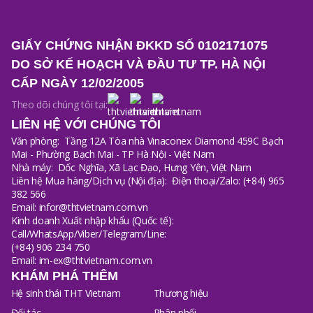
GIẤY CHỨNG NHẬN ĐKKD SỐ 0102171075
DO SỞ KẾ HOẠCH VÀ ĐẦU TƯ TP. HÀ NỘI
CẤP NGÀY 12/02/2005
Theo dõi chúng tôi tại:
LIÊN HỆ VỚI CHÚNG TÔI
Văn phòng:
Tầng 12A Tòa nhà Vinaconex Diamond 459C Bạch
Mai - Phường Bạch Mai - TP Hà Nội - Việt Nam
Nhà máy:
Dốc Nghĩa, Xã Lạc Đạo, Hưng Yên, Việt Nam
Liên hệ Mua hàng/Dịch vụ (Nội địa):
Điện thoại/Zalo: (+84) 965
382 566
Email: infor@thtvietnam.com.vn
Kinh doanh Xuất nhập khẩu (Quốc tế):
Call/WhatsApp/Viber/Telegram/Line:
(+84) 906 234 750
Email: im-ex@thtvietnam.com.vn
KHÁM PHÁ THÊM
Hệ sinh thái THT Vietnam
Thương hiệu
Đối tác
Phân phối