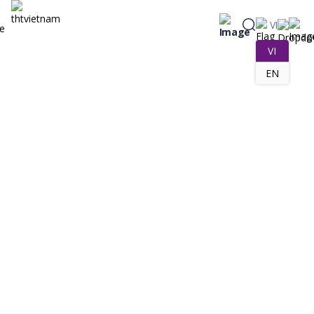
VI
VI
EN
Hoạt Động Công Ty
Posted on 13/06/2026 by THT Việt Nam Creator
THT Factory Tour Số 02 Tiếp Tục Đón Đoàn
Thành Công: Khẳng Định Giá Trị Thực Tế Và
Quy Trình Sản Xuất Xanh Chuẩn ISO
Trong bối cảnh thị trường hóa mỹ phẩm tiêu dùng ngày càng đòi
hỏi sự minh bạch và khắt khe về mặt chất lượng, việc tối ưu hóa sợi
dây liên kết giữa đơn vị sản xuất, nhà phân phối và người tiêu dùng
trở thành yếu tố sống còn của doanh nghiệp. Thấu hiểu […]
Tóm tắt nội dung