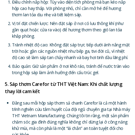
Điều chỉnh nắp hộp: Tùy vào diện tích phòng mà bạn kéo nắp
hộp cao hay thấp. Với phòng nhỏ, chỉ cần mở hé để hương
thơm lan tỏa dịu nhẹ và tiết kiệm sáp.
Vị trí đặt chiến lược: Nên đặt sáp ở nơi có lưu thông khí (như
gần quạt hoặc cửa ra vào) để hương thơm theo gió lan tỏa
khắp phòng.
Tránh nhiệt độ cao: Không đặt sáp trực tiếp dưới ánh nắng mặt
trời hoặc gần các nguồn nhiệt như bếp ga, tivi đời cũ, vì nhiệt
độ cao sẽ làm sáp tan chảy nhanh và bay hơi tinh dầu lãng phí.
Bảo quản: Giữ sản phẩm ở nơi khô ráo, tránh để nước tràn vào
trong hộp sáp làm ảnh hưởng đến cấu trúc gel.
5. Sáp thơm Carefor từ THT Việt Nam: Khi chất lượng
thay lời cam kết
Đằng sau mỗi hộp sáp thơm sả chanh Carefor là cả một hành
trình nghiên cứu tâm huyết của đội ngũ chuyên gia tại Nhà máy
THT Vietnam Manufacturing. Chúng tôi tin rằng, một sản phẩm
chăm sóc gia đình đúng nghĩa không chỉ dừng lại ở công năng
khử mùi, mà còn phải là một “lá chắn” an toàn tuyệt đối cho
sức khỏe.