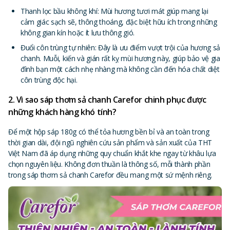
Thanh lọc bầu không khí: Mùi hương tươi mát giúp mang lại
cảm giác sạch sẽ, thông thoáng, đặc biệt hữu ích trong những
không gian kín hoặc ít lưu thông gió.
Đuổi côn trùng tự nhiên: Đây là ưu điểm vượt trội của hương sả
chanh. Muỗi, kiến và gián rất kỵ mùi hương này, giúp bảo vệ gia
đình bạn một cách nhẹ nhàng mà không cần đến hóa chất diệt
côn trùng độc hại.
2. Vì sao sáp thơm sả chanh Carefor chinh phục được
những khách hàng khó tính?
Để một hộp sáp 180g có thể tỏa hương bền bỉ và an toàn trong
thời gian dài, đội ngũ nghiên cứu sản phẩm và sản xuất của THT
Việt Nam
đã áp dụng những quy chuẩn khắt khe ngay từ khâu lựa
chọn nguyên liệu. Không đơn thuần là thông số, mỗi thành phần
trong sáp thơm sả chanh Carefor đều mang một sứ mệnh riêng.