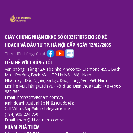
GIẤY CHỨNG NHẬN ĐKKD SỐ 0102171075 DO SỞ KẾ
HOẠCH VÀ ĐẦU TƯ TP. HÀ NỘI CẤP NGÀY 12/02/2005
Theo dõi chúng tôi tại:
LIÊN HỆ VỚI CHÚNG TÔI
Văn phòng:
Tầng 12A Tòa nhà Vinaconex Diamond 459C Bạch
Mai - Phường Bạch Mai - TP Hà Nội - Việt Nam
Nhà máy:
Dốc Nghĩa, Xã Lạc Đạo, Hưng Yên, Việt Nam
Liên hệ Mua hàng/Dịch vụ (Nội địa):
Điện thoại/Zalo: (+84) 965
382 566
Email: infor@thtvietnam.com.vn
Kinh doanh Xuất nhập khẩu (Quốc tế):
Call/WhatsApp/Viber/Telegram/Line:
(+84) 906 234 750
Email: im-ex@thtvietnam.com.vn
KHÁM PHÁ THÊM