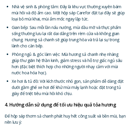
Nhà vệ sinh & phòng tắm: Đây là khu vực thường xuyên bám
mùi hôi và độ ẩm cao. Một hộp sáp Carefor đặt tại đây sẽ giúp
loại bỏ mùi khai, mùi ẩm mốc ngay lập tức.
Gian bếp: Sau mỗi lần nấu nướng, mùi dầu mỡ và thực phẩm
sống thường lưu lại rất dai dẳng trên rèm cửa và không gian
chung. Hương sả chanh sẽ giúp trung hòa và trả lại sự trong
lành cho căn bếp.
Phòng ngủ & góc làm việc: Mùi hương sả chanh nhẹ nhàng
giúp thư giãn hệ thần kinh, giảm stress và hỗ trợ giấc ngủ sâu
hơn (đặc biệt thích hợp cho những người nhạy cảm với mùi
nước hoa hóa học).
Xe hơi & tủ đồ: Với kích thước nhỏ gọn, sản phẩm dễ dàng đặt
dưới gầm ghế xe hơi để khử mùi máy lạnh hoặc đặt trong tủ
giày để triệt tiêu mùi hôi khó chịu.
4. Hướng dẫn sử dụng để tối ưu hiệu quả tỏa hương
Để hộp sáp thơm sả chanh phát huy hết công suất và bền mùi, bạn
nên lưu ý: