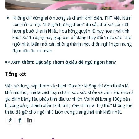
Không chỉ dừng lại ở hương sả chanh kinh điển, THT Việt Nam
còn mở ra một “thế giới hương thơm” đa sắc thái với các nốt
hương bưởi thanh khiết, hoa hồng quyến rũ hay hoa nhài tinh
khôi. Sự đa dạng này giúp bạn dễ dàng thay đổi “màu sắc” cho
ngôi nhà, biến mỗi căn phòng thành một chốn nghỉ ngơi mang
đậm dấu ấn cá nhân.
=> Xem thêm:
Đặt sáp thơm ở đâu để ngủ ngon hơn?
Tổng kết
Việc sử dụng sáp thơm sả chanh Carefor không chỉ đơn thuần là
khử mùi hôi, mà là cách bạn chăm sóc sức khỏe và cảm xúc cho cả
gia đình bằng liệu pháp tinh dầu tự nhiên. Với khối lượng 180g bền
bỉ cùng bảng thành phần lành tính, đây chính là “trợ thủ” không thể
thiếu để giữ cho ngôi nhà luôn trong trạng thái tinh khôi nhất.