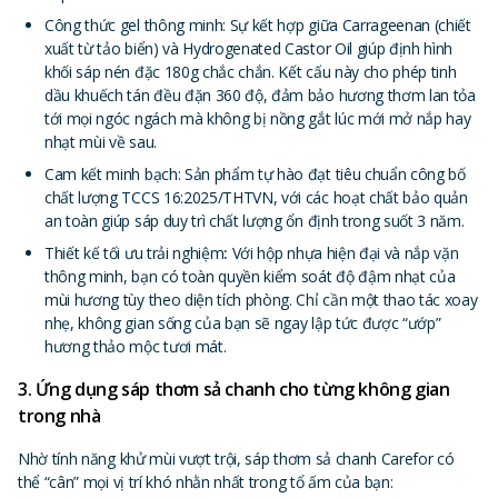
Công thức gel thông minh: Sự kết hợp giữa Carrageenan (chiết
xuất từ tảo biển) và Hydrogenated Castor Oil giúp định hình
khối sáp nén đặc 180g chắc chắn. Kết cấu này cho phép tinh
dầu khuếch tán đều đặn 360 độ, đảm bảo hương thơm lan tỏa
tới mọi ngóc ngách mà không bị nồng gắt lúc mới mở nắp hay
nhạt mùi về sau.
Cam kết minh bạch: Sản phẩm tự hào đạt tiêu chuẩn công bố
chất lượng TCCS 16:2025/THTVN, với các hoạt chất bảo quản
an toàn giúp sáp duy trì chất lượng ổn định trong suốt 3 năm.
Thiết kế tối ưu trải nghiệm
:
Với hộp nhựa hiện đại và nắp vặn
thông minh, bạn có toàn quyền kiểm soát độ đậm nhạt của
mùi hương tùy theo diện tích phòng. Chỉ cần một thao tác xoay
nhẹ, không gian sống của bạn sẽ ngay lập tức được “ướp”
hương thảo mộc tươi mát.
3. Ứng dụng sáp thơm sả chanh cho từng không gian
trong nhà
Nhờ tính năng khử mùi vượt trội, sáp thơm sả chanh Carefor có
thể “cân” mọi vị trí khó nhằn nhất trong tổ ấm của bạn: