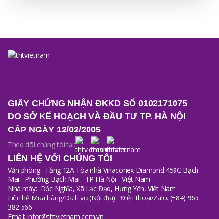
GIẤY CHỨNG NHẬN ĐKKD SỐ 0102171075
DO SỞ KẾ HOẠCH VÀ ĐẦU TƯ TP. HÀ NỘI
CẤP NGÀY 12/02/2005
Theo dõi chúng tôi tại:
LIÊN HỆ VỚI CHÚNG TÔI
Văn phòng:
Tầng 12A Tòa nhà Vinaconex Diamond 459C Bạch
Mai - Phường Bạch Mai - TP Hà Nội - Việt Nam
Nhà máy:
Dốc Nghĩa, Xã Lạc Đạo, Hưng Yên, Việt Nam
Liên hệ Mua hàng/Dịch vụ (Nội địa):
Điện thoại/Zalo: (+84) 965
382 566
Email: infor@thtvietnam.com.vn