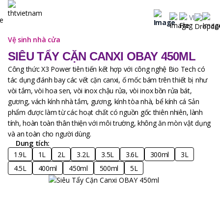
VI
Vệ sinh nhà cửa
SIÊU TẨY CẶN CANXI OBAY 450ML
Công thức X3 Power tiên tiến kết hợp với công nghệ Bio Tech có
tác dụng đánh bay các vết cặn canxi, ố mốc bám trên thiết bị như
vòi tắm, vòi hoa sen, vòi inox chậu rửa, vòi inox bồn rửa bát,
gương, vách kính nhà tắm, gương, kính tòa nhà, bể kính cá Sản
phẩm được làm từ các hoạt chất có nguồn gốc thiên nhiên, lành
tính, hoàn toàn thân thiện với môi trường, không ăn mòn vật dụng
và an toàn cho người dùng.
Dung tích:
1.9L
1L
2L
3.2L
3.5L
3.6L
300ml
3L
4.5L
400ml
450ml
500ml
5L