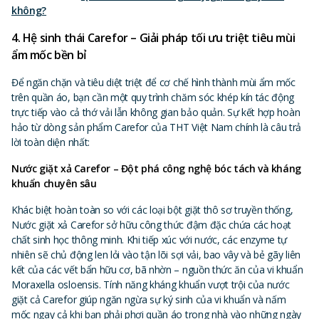
không?
4. Hệ sinh thái Carefor – Giải pháp tối ưu triệt tiêu mùi
ẩm mốc bền bỉ
Để ngăn chặn và tiêu diệt triệt để cơ chế hình thành mùi ẩm mốc
trên quần áo, bạn cần một quy trình chăm sóc khép kín tác động
trực tiếp vào cả thớ vải lẫn không gian bảo quản. Sự kết hợp hoàn
hảo từ dòng sản phẩm Carefor của THT Việt Nam chính là câu trả
lời toàn diện nhất:
Nước giặt xả Carefor – Đột phá công nghệ bóc tách và kháng
khuẩn chuyên sâu
Khác biệt hoàn toàn so với các loại bột giặt thô sơ truyền thống,
Nước giặt xả Carefor sở hữu công thức đậm đặc chứa các hoạt
chất sinh học thông minh. Khi tiếp xúc với nước, các enzyme tự
nhiên sẽ chủ động len lỏi vào tận lõi sợi vải, bao vây và bẻ gãy liên
kết của các vết bẩn hữu cơ, bã nhờn – nguồn thức ăn của vi khuẩn
Moraxella osloensis. Tính năng kháng khuẩn vượt trội của nước
giặt cả Carefor giúp ngăn ngừa sự ký sinh của vi khuẩn và nấm
mốc ngay cả khi bạn phải phơi quần áo trong nhà vào những ngày