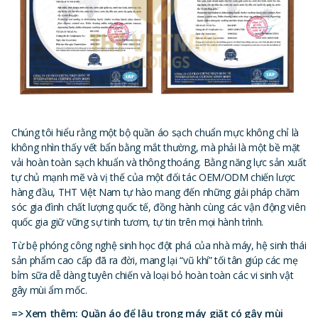
Chúng tôi hiểu rằng một bộ quần áo sạch chuẩn mực không chỉ là
không nhìn thấy vết bẩn bằng mắt thường, mà phải là một bề mặt
vải hoàn toàn sạch khuẩn và thông thoáng. Bằng năng lực sản xuất
tự chủ mạnh mẽ và vị thế của một đối tác OEM/ODM chiến lược
hàng đầu, THT Việt Nam tự hào mang đến những giải pháp chăm
sóc gia đình chất lượng quốc tế, đồng hành cùng các vận động viên
quốc gia giữ vững sự tinh tươm, tự tin trên mọi hành trình.
Từ bệ phóng công nghệ sinh học đột phá của nhà máy, hệ sinh thái
sản phẩm cao cấp đã ra đời, mang lại “vũ khí” tối tân giúp các mẹ
bỉm sữa dễ dàng tuyên chiến và loại bỏ hoàn toàn các vi sinh vật
gây mùi ẩm mốc.
=> Xem thêm:
Quần áo để lâu trong máy giặt có gây mùi