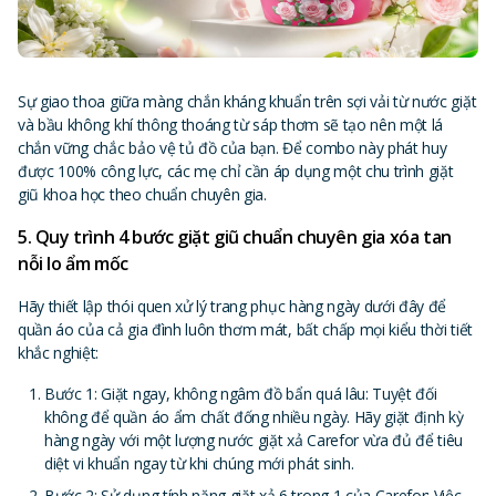
Sự giao thoa giữa màng chắn kháng khuẩn trên sợi vải từ nước giặt
và bầu không khí thông thoáng từ sáp thơm sẽ tạo nên một lá
chắn vững chắc bảo vệ tủ đồ của bạn. Để combo này phát huy
được 100% công lực, các mẹ chỉ cần áp dụng một chu trình giặt
giũ khoa học theo chuẩn chuyên gia.
5. Quy trình 4 bước giặt giũ chuẩn chuyên gia xóa tan
nỗi lo ẩm mốc
Hãy thiết lập thói quen xử lý trang phục hàng ngày dưới đây để
quần áo của cả gia đình luôn thơm mát, bất chấp mọi kiểu thời tiết
khắc nghiệt:
Bước 1: Giặt ngay, không ngâm đồ bẩn quá lâu: Tuyệt đối
không để quần áo ẩm chất đống nhiều ngày. Hãy giặt định kỳ
hàng ngày với một lượng nước giặt xả Carefor vừa đủ để tiêu
diệt vi khuẩn ngay từ khi chúng mới phát sinh.
Bước 2: Sử dụng tính năng giặt xả 6 trong 1 của Carefor: Việc