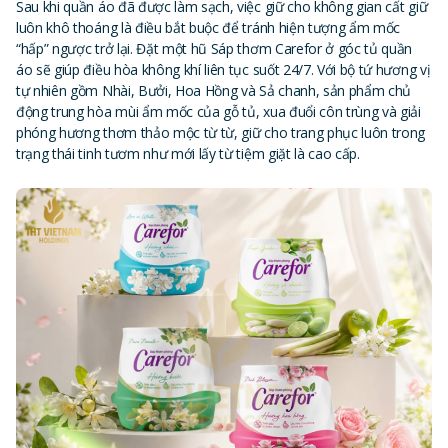
Sau khi quần áo đã được làm sạch, việc giữ cho không gian cất giữ
luôn khô thoáng là điều bắt buộc để tránh hiện tượng ẩm mốc
“hấp” ngược trở lại. Đặt một hũ Sáp thơm Carefor ở góc tủ quần
áo sẽ giúp điều hòa không khí liên tục suốt 24/7. Với bộ tứ hương vị
tự nhiên gồm Nhài, Bưởi, Hoa Hồng và Sả chanh, sản phẩm chủ
động trung hòa mùi ẩm mốc của gỗ tủ, xua đuổi côn trùng và giải
phóng hương thơm thảo mộc từ từ, giữ cho trang phục luôn trong
trạng thái tinh tươm như mới lấy từ tiệm giặt là cao cấp.