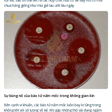
sợi vải, sau đó bài tiết ra các hợp chất hữu cơ dễ bay hơi có mùi
chua hăng giống như mùi giẻ lau ướt lâu ngày.
Sự bùng nổ của bào tử nấm mốc trong không gian kín
Bên cạnh vi khuẩn, các bào tử nấm mốc luôn bay lơ lửng trong
không khí với số lượng vô kể. Khi gặp những thớ vải đang ngậm