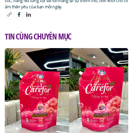
sóc, nâng niu từng sợi vải và mang lại sự thơm tho, tinh khôi cho tổ
ấm thân yêu của bạn mỗi ngày.
TIN CÙNG CHUYÊN MỤC