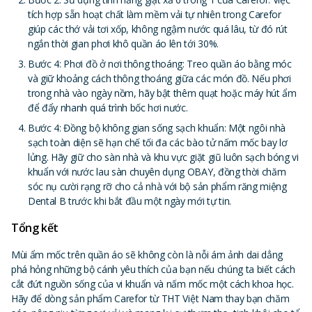
tích hợp sẵn hoạt chất làm mềm vải tự nhiên trong Carefor
giúp các thớ vải tơi xốp, không ngậm nước quá lâu, từ đó rút
ngắn thời gian phơi khô quần áo lên tới 30%.
Bước 4: Phơi đồ ở nơi thông thoáng: Treo quần áo bằng móc
và giữ khoảng cách thông thoáng giữa các món đồ. Nếu phơi
trong nhà vào ngày nồm, hãy bật thêm quạt hoặc máy hút ẩm
để đẩy nhanh quá trình bốc hơi nước.
Bước 4: Đồng bộ không gian sống sạch khuẩn: Một ngôi nhà
sạch toàn diện sẽ hạn chế tối đa các bào tử nấm mốc bay lơ
lửng. Hãy giữ cho sàn nhà và khu vực giặt giũ luôn sạch bóng vi
khuẩn với nước lau sàn chuyên dụng OBAY, đồng thời chăm
sóc nụ cười rạng rỡ cho cả nhà với bộ sản phẩm răng miệng
Dental B trước khi bắt đầu một ngày mới tự tin.
Tổng kết
Mùi ẩm mốc trên quần áo sẽ không còn là nỗi ám ảnh dai dẳng
phá hỏng những bộ cánh yêu thích của bạn nếu chúng ta biết cách
cắt đứt nguồn sống của vi khuẩn và nấm mốc một cách khoa học.
Hãy để dòng sản phẩm Carefor từ THT Việt Nam thay bạn chăm