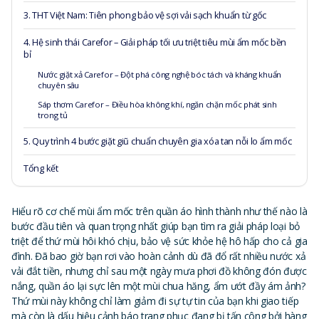
3. THT Việt Nam: Tiên phong bảo vệ sợi vải sạch khuẩn từ gốc
4. Hệ sinh thái Carefor – Giải pháp tối ưu triệt tiêu mùi ẩm mốc bền
bỉ
Nước giặt xả Carefor – Đột phá công nghệ bóc tách và kháng khuẩn
chuyên sâu
Sáp thơm Carefor – Điều hòa không khí, ngăn chặn mốc phát sinh
trong tủ
5. Quy trình 4 bước giặt giũ chuẩn chuyên gia xóa tan nỗi lo ẩm mốc
Tổng kết
Hiểu rõ cơ chế mùi ẩm mốc trên quần áo hình thành như thế nào là
bước đầu tiên và quan trọng nhất giúp bạn tìm ra giải pháp loại bỏ
triệt để thứ mùi hôi khó chịu, bảo vệ sức khỏe hệ hô hấp cho cả gia
đình. Đã bao giờ bạn rơi vào hoàn cảnh dù đã đổ rất nhiều nước xả
vải đắt tiền, nhưng chỉ sau một ngày mưa phơi đồ không đón được
nắng, quần áo lại sực lên một mùi chua hăng, ẩm ướt đầy ám ảnh?
Thứ mùi này không chỉ làm giảm đi sự tự tin của bạn khi giao tiếp
mà còn là dấu hiệu cảnh báo trang phục đang bị tấn công bởi hàng