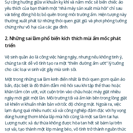
Sự cộng hưởng giữa vi khuẩn kỵ khí và nấm mốc sẽ biến chiếc áo
yêu thích của bạn thành một “nhà máy sản xuất mùi hôi” chỉ sau
vài tiếng đồng hồ bị bỏ quên trong môi trường ẩm. Hiện tượng này
thường xuất phát từ những thói quen giặt giũ và phơi phóng tưởng
chừng như vô hại của các gia đình.
2. Những sai lầm phổ biến kích thích mùi ẩm mốc phát
triển
Vệ sinh quần áo là công việc hàng ngày, nhưng nếu không tinh ý,
chúng ta rất dễ vô tình tạo ra một “thiên đường ẩm ướt” lý tưởng
cho các loại vi sinh vật gây mùi sinh sôi.
Một trong những sai lầm kinh điển nhất là thói quen gom quần áo
bẩn, đặc biệt là đồ thấm đẫm mồ hôi sau khi tập thể thao hoặc
khăn tắm còn ướt, vứt cuộn tròn vào chậu hoặc máy giặt nhiều
ngày mới giặt một lần. Môi trường tối và ẩm kín bên trong lồng giặt
sẽ khiến vi khuẩn nhân bản với tốc độ chóng mặt. Ngoài ra, việc
lạm dụng quá nhiều nước xả vải công nghiệp đậm đặc với hy vọng
dùng hương thơm khỏa lấp mùi hôi cũng là một sai lầm tai hại.
Lượng nước xả dư thừa không được hòa tan hết sẽ bám lại trên
sợi vải, tạo thành một lớp màng béo, vô tình trở thành nguồn thức