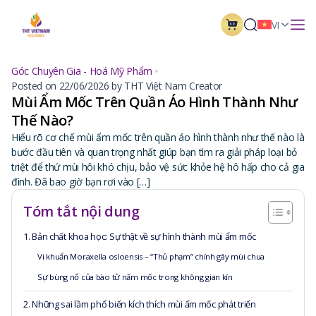
VI
Góc Chuyên Gia - Hoá Mỹ Phẩm
Posted on 22/06/2026 by THT Việt Nam Creator
Mùi Ẩm Mốc Trên Quần Áo Hình Thành Như
Thế Nào?
Hiểu rõ cơ chế mùi ẩm mốc trên quần áo hình thành như thế nào là
bước đầu tiên và quan trọng nhất giúp bạn tìm ra giải pháp loại bỏ
triệt để thứ mùi hôi khó chịu, bảo vệ sức khỏe hệ hô hấp cho cả gia
đình. Đã bao giờ bạn rơi vào […]
Tóm tắt nội dung
1. Bản chất khoa học: Sự thật về sự hình thành mùi ẩm mốc
Vi khuẩn Moraxella osloensis – “Thủ phạm” chính gây mùi chua
Sự bùng nổ của bào tử nấm mốc trong không gian kín
2. Những sai lầm phổ biến kích thích mùi ẩm mốc phát triển