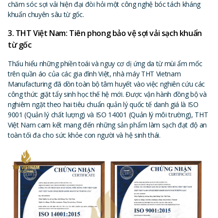
chăm sóc sợi vải hiện đại đòi hỏi một công nghệ bóc tách kháng
khuẩn chuyên sâu từ gốc.
3. THT Việt Nam: Tiên phong bảo vệ sợi vải sạch khuẩn
từ gốc
Thấu hiểu những phiền toái và nguy cơ dị ứng da từ mùi ẩm mốc
trên quần áo của các gia đình Việt, nhà máy THT Vietnam
Manufacturing đã dồn toàn bộ tâm huyết vào việc nghiên cứu các
công thức giặt tẩy sinh học thế hệ mới. Được vận hành đồng bộ và
nghiêm ngặt theo hai tiêu chuẩn quản lý quốc tế danh giá là ISO
9001 (Quản lý chất lượng) và ISO 14001 (Quản lý môi trường), THT
Việt Nam cam kết mang đến những sản phẩm làm sạch đạt độ an
toàn tối đa cho sức khỏe con người và hệ sinh thái.