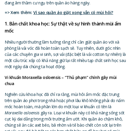
đang âm thầm cư ngụ trên quần áo hàng ngày.
=> Xem thêm:
Vì sao quần áo giặt xong vẫn có mùi hôi?
1. Bản chất khoa học: Sự thật về sự hình thành mùi ẩm
mốc
Nhiều người thường lầm tưởng rằng chỉ cần giặt quần áo với xà
phòng là vải vóc đã hoàn toàn sạch sẽ. Tuy nhiên, dưới góc nhìn
của các chuyên gia vi sinh, sợi vải (đặc biệt là vải cotton tự nhiên) là
một cấu trúc xốp có khả năng giữ lại rất nhiều tạp chất sinh học sau
một ngày dài chúng ta hoạt động.
Vi khuẩn Moraxella osloensis – “Thủ phạm” chính gây mùi
chua
Nghiên cứu khoa học đã chỉ ra rằng, mùi hôi ẩm mốc đặc trưng
trên quần áo phơi trong nhà hoặc phơi lâu khô không phải do nấm
mốc hoàn toàn, mà phần lớn do một loại vi khuẩn có tên là
Moraxella osloensis
gây ra. Loại vi khuẩn này có khả năng sống sót
cực kỳ dai dẳng trong môi trường ẩm ướt. Khi quần áo chậm khô,
chúng sẽ ăn các axit béo, bã nhờn và tế bào chết còn sót lại trên