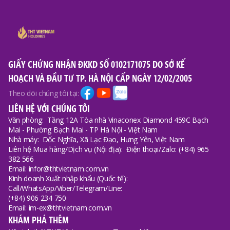
GIẤY CHỨNG NHẬN ĐKKD SỐ 0102171075 DO SỞ KẾ
HOẠCH VÀ ĐẦU TƯ TP. HÀ NỘI CẤP NGÀY 12/02/2005
Theo dõi chúng tôi tại:
LIÊN HỆ VỚI CHÚNG TÔI
Văn phòng:
Tầng 12A Tòa nhà Vinaconex Diamond 459C Bạch
Mai - Phường Bạch Mai - TP Hà Nội - Việt Nam
Nhà máy:
Dốc Nghĩa, Xã Lạc Đạo, Hưng Yên, Việt Nam
Liên hệ Mua hàng/Dịch vụ (Nội địa):
Điện thoại/Zalo: (+84) 965
382 566
Email: infor@thtvietnam.com.vn
Kinh doanh Xuất nhập khẩu (Quốc tế):
Call/WhatsApp/Viber/Telegram/Line:
(+84) 906 234 750
Email: im-ex@thtvietnam.com.vn
KHÁM PHÁ THÊM