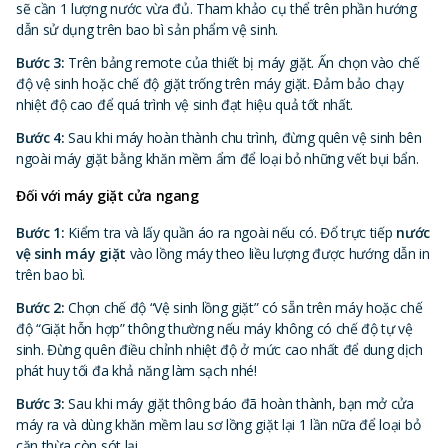
sẽ cần 1 lượng nước vừa đủ. Tham khảo cụ thể trên phần hướng
dẫn sử dụng trên bao bì sản phẩm vệ sinh.
Bước 3:
Trên bảng remote của thiết bị máy giặt. Ấn chọn vào chế
độ vệ sinh hoặc chế độ giặt trống trên máy giặt. Đảm bảo chạy
nhiệt độ cao để quá trình vệ sinh đạt hiệu quả tốt nhất.
Bước 4:
Sau khi máy hoàn thành chu trình, đừng quên vệ sinh bên
ngoài máy giặt bằng khăn mềm ẩm để loại bỏ những vết bụi bẩn.
Đối với máy giặt cửa ngang
Bước 1:
Kiểm tra và lấy quần áo ra ngoài nếu có. Đổ trực tiếp
nước
vệ sinh máy giặt
vào lồng máy theo liều lượng được hướng dẫn in
trên bao bì.
Bước 2:
Chọn chế độ “Vệ sinh lồng giặt” có sẵn trên máy hoặc chế
độ “Giặt hỗn hợp” thông thường nếu máy không có chế độ tự vệ
sinh. Đừng quên điều chỉnh nhiệt độ ở mức cao nhất để dung dịch
phát huy tối đa khả năng làm sạch nhé!
Bước 3:
Sau khi máy giặt thông báo đã hoàn thành, bạn mở cửa
máy ra và dùng khăn mềm lau sơ lồng giặt lại 1 lần nữa để loại bỏ
cặn thừa còn sót lại.