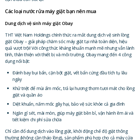
Các loại nước rửa máy giặt bạn nên mua
Dung dịch vệ sinh máy giặt Obay
THT Việt Nam Holdings chính thức ra mắt
dung dịch vệ sinh lồng
giặt Obay
– giải pháp chăm sóc máy giặt tại nhà toàn diện, hiệu
quả vượt trội!
Với công thức kháng khuẩn mạnh mẽ nhưng vẫn
lành
tính
, thân thiện với thiết bị và môi trường, Obay mang đến
4 công
dụng nổi bật
:
Đánh bay bụi bẩn, cặn bột giặt, vết bẩn cứng đầu tích tụ lâu
ngày
Khử triệt để mùi ẩm mốc, trả lại hương thơm tươi mát cho lồng
giặt và quần áo
Diệt khuẩn, nấm mốc gây hại, bảo vệ sức khỏe cả gia đình
Ngăn gỉ sét, mài mòn, giúp máy giặt bền bỉ, vận hành êm ái và
tiết kiệm chi phí sửa chữa
Chỉ cần đổ dung dịch vào lồng giặt, khởi động chế độ giặt thông
thường (không cần tháo lồng), sản phẩm phù hợp cho cả máy cửa