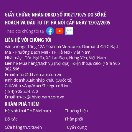
GIẤY CHỨNG NHẬN ĐKKD SỐ 0102171075 DO SỞ KẾ
HOẠCH VÀ ĐẦU TƯ TP. HÀ NỘI CẤP NGÀY 12/02/2005
Theo dõi chúng tôi tại:
LIÊN HỆ VỚI CHÚNG TÔI
Văn phòng:
Tầng 12A Tòa nhà Vinaconex Diamond 459C Bạch
Mai - Phường Bạch Mai - TP Hà Nội - Việt Nam
Nhà máy:
Dốc Nghĩa, Xã Lạc Đạo, Hưng Yên, Việt Nam
Liên hệ Mua hàng/Dịch vụ (Nội địa):
Điện thoại/Zalo: (+84) 965
382 566
Email: infor@thtvietnam.com.vn
Kinh doanh Xuất nhập khẩu (Quốc tế):
Call/WhatsApp/Viber/Telegram/Line:
(+84) 906 234 750
Email: im-ex@thtvietnam.com.vn
KHÁM PHÁ THÊM
Hệ sinh thái THT Vietnam
Thương hiệu
Đối tác
Phân phối
Cửa hàng trực tuyến
Tuyển dụng