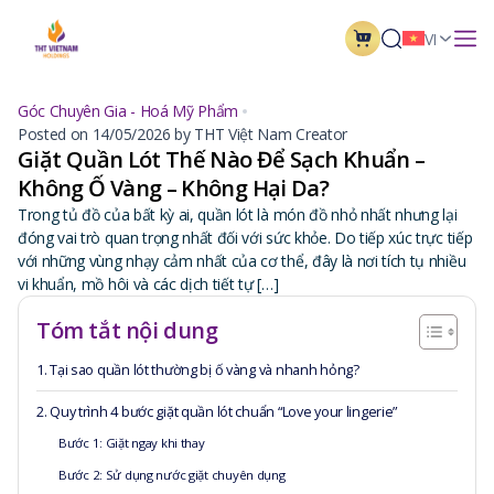
VI
Góc Chuyên Gia - Hoá Mỹ Phẩm
Posted on 14/05/2026 by THT Việt Nam Creator
Giặt Quần Lót Thế Nào Để Sạch Khuẩn –
Không Ố Vàng – Không Hại Da?
Trong tủ đồ của bất kỳ ai, quần lót là món đồ nhỏ nhất nhưng lại
đóng vai trò quan trọng nhất đối với sức khỏe. Do tiếp xúc trực tiếp
với những vùng nhạy cảm nhất của cơ thể, đây là nơi tích tụ nhiều
vi khuẩn, mồ hôi và các dịch tiết tự […]
Tóm tắt nội dung
1. Tại sao quần lót thường bị ố vàng và nhanh hỏng?
2. Quy trình 4 bước giặt quần lót chuẩn “Love your lingerie”
Bước 1: Giặt ngay khi thay
Bước 2: Sử dụng nước giặt chuyên dụng