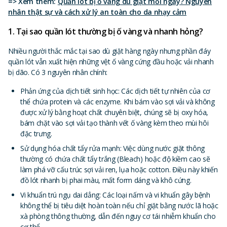
=> Xem thêm:
Quần lót bị ố vàng dù giặt mỗi ngày? Nguyên
nhân thật sự và cách xử lý an toàn cho da nhạy cảm
1. Tại sao quần lót thường bị ố vàng và nhanh hỏng?
Nhiều người thắc mắc tại sao dù giặt hàng ngày nhưng phần đáy
quần lót vẫn xuất hiện những vệt ố vàng cứng đầu hoặc vải nhanh
bị dão. Có 3 nguyên nhân chính:
Phản ứng của dịch tiết sinh học: Các dịch tiết tự nhiên của cơ
thể chứa protein và các enzyme. Khi bám vào sợi vải và không
được xử lý bằng hoạt chất chuyên biệt, chúng sẽ bị oxy hóa,
bám chặt vào sợi vải tạo thành vết ố vàng kèm theo mùi hôi
đặc trưng.
Sử dụng hóa chất tẩy rửa mạnh: Việc dùng nước giặt thông
thường có chứa chất tẩy trắng (Bleach) hoặc độ kiềm cao sẽ
làm phá vỡ cấu trúc sợi vải ren, lụa hoặc cotton. Điều này khiến
đồ lót nhanh bị phai màu, mất form dáng và khô cứng.
Vi khuẩn trú ngụ dai dẳng: Các loại nấm và vi khuẩn gây bệnh
không thể bị tiêu diệt hoàn toàn nếu chỉ giặt bằng nước lã hoặc
xà phòng thông thường, dẫn đến nguy cơ tái nhiễm khuẩn cho
cơ thể.