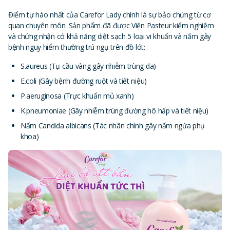
Điểm tự hào nhất của Carefor Lady chính là sự bảo chứng từ cơ
quan chuyên môn. Sản phẩm đã được Viện Pasteur kiểm nghiệm
và chứng nhận có khả năng diệt sạch 5 loại vi khuẩn và nấm gây
bệnh nguy hiểm thường trú ngụ trên đồ lót:
S.aureus (Tụ cầu vàng gây nhiễm trùng da)
E.coli (Gây bệnh đường ruột và tiết niệu)
P.aeruginosa (Trực khuẩn mủ xanh)
K.pneumoniae (Gây nhiễm trùng đường hô hấp và tiết niệu)
Nấm Candida albicans (Tác nhân chính gây nấm ngứa phụ
khoa)