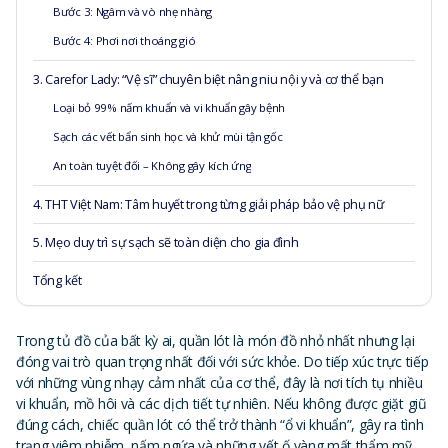
Bước 3: Ngâm và vò nhẹ nhàng
Bước 4: Phơi nơi thoáng gió
3. Carefor Lady: “Vệ sĩ” chuyên biệt nâng niu nội y và cơ thể bạn
Loại bỏ 99% nấm khuẩn và vi khuẩn gây bệnh
Sạch các vết bẩn sinh học và khử mùi tận gốc
An toàn tuyệt đối – Không gây kích ứng
4. THT Việt Nam: Tâm huyết trong từng giải pháp bảo vệ phụ nữ
5. Mẹo duy trì sự sạch sẽ toàn diện cho gia đình
Tổng kết
Trong tủ đồ của bất kỳ ai, quần lót là món đồ nhỏ nhất nhưng lại
đóng vai trò quan trọng nhất đối với sức khỏe. Do tiếp xúc trực tiếp
với những vùng nhạy cảm nhất của cơ thể, đây là nơi tích tụ nhiều
vi khuẩn, mồ hôi và các dịch tiết tự nhiên. Nếu không được giặt giũ
đúng cách, chiếc quần lót có thể trở thành “ổ vi khuẩn”, gây ra tình
trạng viêm nhiễm, nấm ngứa và những vết ố vàng mất thẩm mỹ.