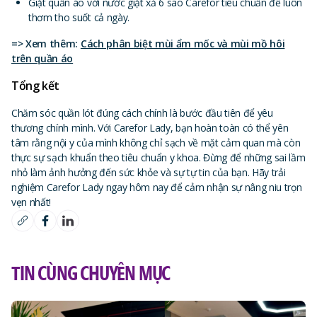
Giặt quần áo với nước giặt xả 6 sao Carefor tiêu chuẩn để luôn
thơm tho suốt cả ngày.
=> Xem thêm:
Cách phân biệt mùi ẩm mốc và mùi mồ hôi
trên quần áo
Tổng kết
Chăm sóc quần lót đúng cách chính là bước đầu tiên để yêu
thương chính mình. Với Carefor Lady, bạn hoàn toàn có thể yên
tâm rằng nội y của mình không chỉ sạch về mặt cảm quan mà còn
thực sự sạch khuẩn theo tiêu chuẩn y khoa. Đừng để những sai lầm
nhỏ làm ảnh hưởng đến sức khỏe và sự tự tin của bạn. Hãy trải
nghiệm Carefor Lady ngay hôm nay để cảm nhận sự nâng niu trọn
vẹn nhất!
TIN CÙNG CHUYÊN MỤC