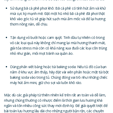
Sử dụng bã cà phê phơi khô: Bã cà phê có tính hút ẩm và khử
mùi cực kỳ mạnh mẽ. Đặt một hũ nhỏ bã cà phê đã phơi thật
khô vào góc tủ sẽ giúp hút sạch mùi ẩm mốc và để lại hương
thơm nồng nàn, dễ chịu.
Tận dụng vỏ bưởi hoặc cam quýt: Tinh dầu tự nhiên có trong
vỏ các loại quả này không chỉ mang lại mùi hương thanh mát,
giải tỏa stress mà còn có khả năng xua đuổi các loại côn trùng
nhỏ như gián, mối mọt tránh xa quần áo.
Dùng phấn viết bảng hoặc túi baking soda: Nếu tủ đồ của bạn
nằm ở khu vực ẩm thấp, hãy đặt vài viên phấn hoặc một túi bột
baking soda vào trong tủ. Chúng đóng vai trò như những chiếc
máy hút ẩm mini, giữ cho sợi vải luôn khô ráo.
Mặc dù các giải pháp từ thiên nhiên kể trên rất an toàn và dễ làm,
nhưng chúng thường có nhược điểm là thời gian lưu hương khá
ngắn và tốn nhiều công sức thay mới định kỳ. Để giải quyết triệt để
bài toán lưu hương lâu dài cho những người bận rộn, các chuyên