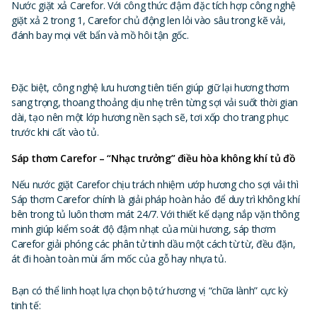
Nước giặt xả Carefor. Với công thức đậm đặc tích hợp công nghệ
giặt xả 2 trong 1, Carefor chủ động len lỏi vào sâu trong kẽ vải,
đánh bay mọi vết bẩn và mồ hôi tận gốc.
Đặc biệt, công nghệ lưu hương tiên tiến giúp giữ lại hương thơm
sang trọng, thoang thoảng dịu nhẹ trên từng sợi vải suốt thời gian
dài, tạo nên một lớp hương nền sạch sẽ, tơi xốp cho trang phục
trước khi cất vào tủ.
Sáp thơm Carefor – “Nhạc trưởng” điều hòa không khí tủ đồ
Nếu nước giặt Carefor chịu trách nhiệm ướp hương cho sợi vải thì
Sáp thơm Carefor chính là giải pháp hoàn hảo để duy trì không khí
bên trong tủ luôn thơm mát 24/7. Với thiết kế dạng nắp vặn thông
minh giúp kiểm soát độ đậm nhạt của mùi hương, sáp thơm
Carefor giải phóng các phân tử tinh dầu một cách từ từ, đều đặn,
át đi hoàn toàn mùi ẩm mốc của gỗ hay nhựa tủ.
Bạn có thể linh hoạt lựa chọn bộ tứ hương vị “chữa lành” cực kỳ
tinh tế: