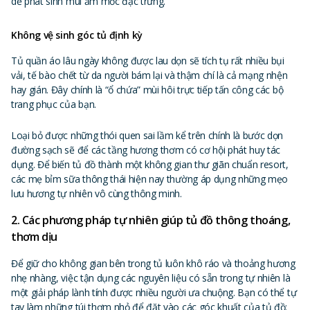
dễ phát sinh mùi ẩm mốc đặc trưng.
Không vệ sinh góc tủ định kỳ
Tủ quần áo lâu ngày không được lau dọn sẽ tích tụ rất nhiều bụi
vải, tế bào chết từ da người bám lại và thậm chí là cả mạng nhện
hay gián. Đây chính là “ổ chứa” mùi hôi trực tiếp tấn công các bộ
trang phục của bạn.
Loại bỏ được những thói quen sai lầm kể trên chính là bước dọn
đường sạch sẽ để các tầng hương thơm có cơ hội phát huy tác
dụng. Để biến tủ đồ thành một không gian thư giãn chuẩn resort,
các mẹ bỉm sữa thông thái hiện nay thường áp dụng những mẹo
lưu hương tự nhiên vô cùng thông minh.
2. Các phương pháp tự nhiên giúp tủ đồ thông thoáng,
thơm dịu
Để giữ cho không gian bên trong tủ luôn khô ráo và thoảng hương
nhẹ nhàng, việc tận dụng các nguyên liệu có sẵn trong tự nhiên là
một giải pháp lành tính được nhiều người ưa chuộng. Bạn có thể tự
tay làm những túi thơm nhỏ để đặt vào các góc khuất của tủ đồ: