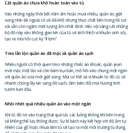
Cất quần áo chưa khô hoàn toàn vào tủ
Vào những ngày thời tiết nồm ẩm hoặc mưa nhiều, quần áo giặt
xong nhìn bề ngoài có vẻ đã khô nhưng thực chất bên trong lõi sợi
vải vẫn còn ngậm một lượng ẩm nhất định. Việc vội vàng cất những
bộ đồ này vào không gian kín của tủ sẽ kích thích vi khuẩn sinh sôi,
tạo ra mùi hôi cực kỳ “lì lợm”.
Treo lẫn lộn quần áo đã mặc và quần áo sạch
Nhiều người có thói quen treo những chiếc áo khoác, quần jean
mới mặc một lần và còn bám bụi bẩn, mồ hôi vào chung một ngăn
với quần áo vừa mới giặt xong. Mùi cơ thể và vi khuẩn từ đồ cũ sẽ
nhanh chóng lây lan sang đồ sạch, làm biến đổi mùi hương tinh
tươm ban đầu.
Nhồi nhét quá nhiều quần áo vào một ngăn
Khi tủ đồ rơi vào trạng thái quá tải, các luồng không khí bên trong
sẽ không thể lưu thông được. Sự bí bách này kết hợp với độ ẩm tự
nhiên của gỗ hoặc nhựa làm tủ sẽ tạo ra một môi trường tù đọng,