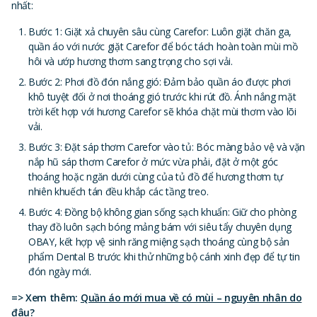
nhất:
Bước 1: Giặt xả chuyên sâu cùng Carefor: Luôn giặt chăn ga,
quần áo với nước giặt Carefor để bóc tách hoàn toàn mùi mồ
hôi và ướp hương thơm sang trọng cho sợi vải.
Bước 2: Phơi đồ đón nắng gió: Đảm bảo quần áo được phơi
khô tuyệt đối ở nơi thoáng gió trước khi rút đồ. Ánh nắng mặt
trời kết hợp với hương Carefor sẽ khóa chặt mùi thơm vào lõi
vải.
Bước 3: Đặt sáp thơm Carefor vào tủ: Bóc màng bảo vệ và vặn
nắp hũ sáp thơm Carefor ở mức vừa phải, đặt ở một góc
thoáng hoặc ngăn dưới cùng của tủ đồ để hương thơm tự
nhiên khuếch tán đều khắp các tầng treo.
Bước 4: Đồng bộ không gian sống sạch khuẩn: Giữ cho phòng
thay đồ luôn sạch bóng mảng bám với siêu tẩy chuyên dụng
OBAY, kết hợp vệ sinh răng miệng sạch thoáng cùng bộ sản
phẩm Dental B trước khi thử những bộ cánh xinh đẹp để tự tin
đón ngày mới.
=> Xem thêm:
Quần áo mới mua về có mùi – nguyên nhân do
đâu?