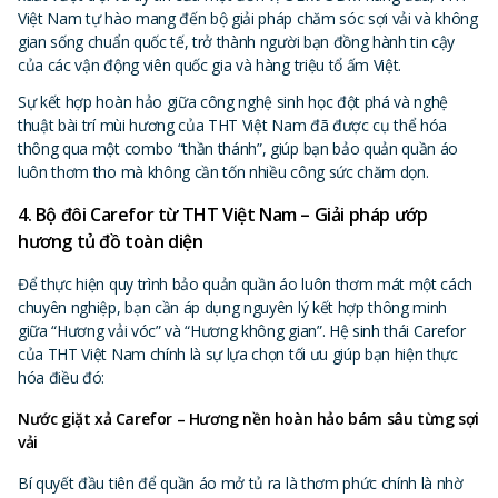
Việt Nam tự hào mang đến bộ giải pháp chăm sóc sợi vải và không
gian sống chuẩn quốc tế, trở thành người bạn đồng hành tin cậy
của các vận động viên quốc gia và hàng triệu tổ ấm Việt.
Sự kết hợp hoàn hảo giữa công nghệ sinh học đột phá và nghệ
thuật bài trí mùi hương của THT Việt Nam đã được cụ thể hóa
thông qua một combo “thần thánh”, giúp bạn bảo quản quần áo
luôn thơm tho mà không cần tốn nhiều công sức chăm dọn.
4. Bộ đôi Carefor từ THT Việt Nam – Giải pháp ướp
hương tủ đồ toàn diện
Để thực hiện quy trình bảo quản quần áo luôn thơm mát một cách
chuyên nghiệp, bạn cần áp dụng nguyên lý kết hợp thông minh
giữa “Hương vải vóc” và “Hương không gian”. Hệ sinh thái Carefor
của THT Việt Nam chính là sự lựa chọn tối ưu giúp bạn hiện thực
hóa điều đó:
Nước giặt xả Carefor – Hương nền hoàn hảo bám sâu từng sợi
vải
Bí quyết đầu tiên để quần áo mở tủ ra là thơm phức chính là nhờ