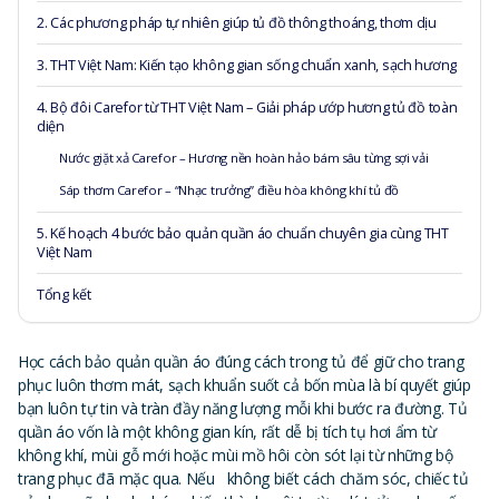
2. Các phương pháp tự nhiên giúp tủ đồ thông thoáng, thơm dịu
3. THT Việt Nam: Kiến tạo không gian sống chuẩn xanh, sạch hương
4. Bộ đôi Carefor từ THT Việt Nam – Giải pháp ướp hương tủ đồ toàn
diện
Nước giặt xả Carefor – Hương nền hoàn hảo bám sâu từng sợi vải
Sáp thơm Carefor – “Nhạc trưởng” điều hòa không khí tủ đồ
5. Kế hoạch 4 bước bảo quản quần áo chuẩn chuyên gia cùng THT
Việt Nam
Tổng kết
Học cách bảo quản quần áo đúng cách trong tủ để giữ cho trang
phục luôn thơm mát, sạch khuẩn suốt cả bốn mùa là bí quyết giúp
bạn luôn tự tin và tràn đầy năng lượng mỗi khi bước ra đường. Tủ
quần áo vốn là một không gian kín, rất dễ bị tích tụ hơi ẩm từ
không khí, mùi gỗ mới hoặc mùi mồ hôi còn sót lại từ những bộ
trang phục đã mặc qua. Nếu không biết cách chăm sóc, chiếc tủ