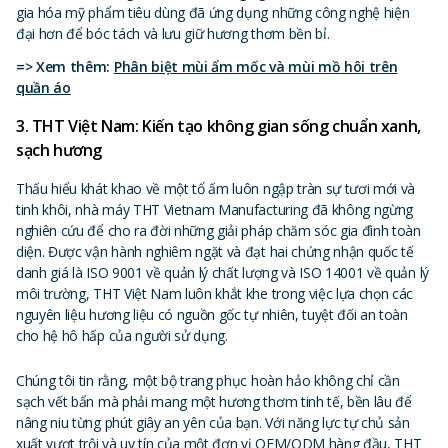
gia hóa mỹ phẩm tiêu dùng đã ứng dụng những công nghệ hiện
đại hơn để bóc tách và lưu giữ hương thơm bền bỉ.
=> Xem thêm:
Phân biệt mùi ẩm mốc và mùi mồ hôi trên
quần áo
3. THT Việt Nam: Kiến tạo không gian sống chuẩn xanh,
sạch hương
Thấu hiểu khát khao về một tổ ấm luôn ngập tràn sự tươi mới và
tinh khôi, nhà máy THT Vietnam Manufacturing đã không ngừng
nghiên cứu để cho ra đời những giải pháp chăm sóc gia đình toàn
diện. Được vận hành nghiêm ngặt và đạt hai chứng nhận quốc tế
danh giá là ISO 9001 về quản lý chất lượng và ISO 14001 về quản lý
môi trường, THT Việt Nam luôn khắt khe trong việc lựa chọn các
nguyên liệu hương liệu có nguồn gốc tự nhiên, tuyệt đối an toàn
cho hệ hô hấp của người sử dụng.
Chúng tôi tin rằng, một bộ trang phục hoàn hảo không chỉ cần
sạch vết bẩn mà phải mang một hương thơm tinh tế, bền lâu để
nâng niu từng phút giây an yên của bạn. Với năng lực tự chủ sản
xuất vượt trội và uy tín của một đơn vị OEM/ODM hàng đầu, THT