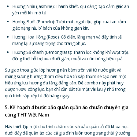
Hương Nhài (Jasmine): Thanh khiết, dịu dàng, tạo cảm giác an
yên mỗi khi mở tủ.
Hương Bưởi (Pomelo): Tươi mát, ngọt dịu, giúp xua tan cảm
giác nặng nề, bí bách của không gian kín.
Hương Hoa Hồng (Rose): Cổ điển, lãng mạn và đầy tinh tế,
mang lại sự sang trọng cho trang phục.
Hương Sả chanh (Lemongrass): Thanh lọc không khí vượt trội,
đồng thời hỗ trợ xua đuổi gián, muỗi và côn trùng hiệu quả.
Sự giao thoa giữa lớp hương nền bám trên vải từ nước giặt và
màng sương hương thơm điều hòa từ sáp thơm sẽ tạo nên một
hiệu ứng lưu hương đa tầng đẳng cấp. Để combo này phát huy
được 100% công lực, bạn chỉ cần dắt túi một vài lưu ý nhỏ trong
quá trình sắp xếp tủ đồ hàng ngày.
5. Kế hoạch 4 bước bảo quản quần áo chuẩn chuyên gia
cùng THT Việt Nam
Hãy thiết lập một chu trình chăm sóc và bảo quản tủ đồ khoa học
dưới đây để quần áo của cả gia đình luôn trong trạng thái lý tưởng