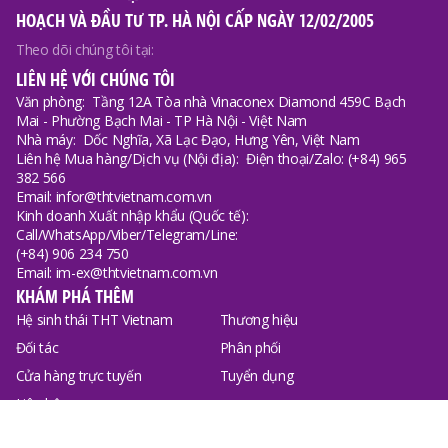
HOẠCH VÀ ĐẦU TƯ TP. HÀ NỘI CẤP NGÀY 12/02/2005
Theo dõi chúng tôi tại:
LIÊN HỆ VỚI CHÚNG TÔI
Văn phòng:
Tầng 12A Tòa nhà Vinaconex Diamond 459C Bạch
Mai - Phường Bạch Mai - TP Hà Nội - Việt Nam
Nhà máy:
Dốc Nghĩa, Xã Lạc Đạo, Hưng Yên, Việt Nam
Liên hệ Mua hàng/Dịch vụ (Nội địa):
Điện thoại/Zalo: (+84) 965
382 566
Email: infor@thtvietnam.com.vn
Kinh doanh Xuất nhập khẩu (Quốc tế):
Call/WhatsApp/Viber/Telegram/Line:
(+84) 906 234 750
Email: im-ex@thtvietnam.com.vn
KHÁM PHÁ THÊM
Hệ sinh thái THT Vietnam
Thương hiệu
Đối tác
Phân phối
Cửa hàng trực tuyến
Tuyển dụng
Liên hệ