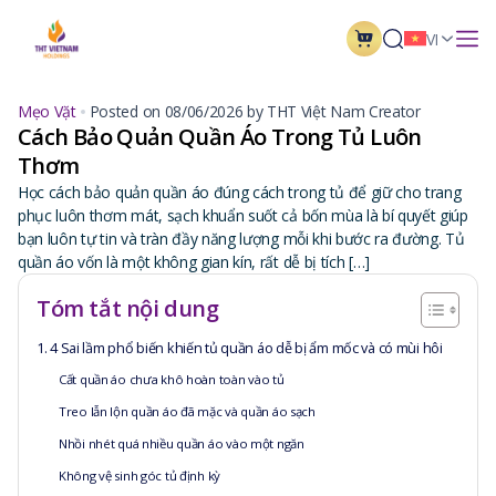
VI
Mẹo Vặt
Posted on 08/06/2026 by THT Việt Nam Creator
Cách Bảo Quản Quần Áo Trong Tủ Luôn
Thơm
Học cách bảo quản quần áo đúng cách trong tủ để giữ cho trang
phục luôn thơm mát, sạch khuẩn suốt cả bốn mùa là bí quyết giúp
bạn luôn tự tin và tràn đầy năng lượng mỗi khi bước ra đường. Tủ
quần áo vốn là một không gian kín, rất dễ bị tích […]
Tóm tắt nội dung
1. 4 Sai lầm phổ biến khiến tủ quần áo dễ bị ẩm mốc và có mùi hôi
Cất quần áo chưa khô hoàn toàn vào tủ
Treo lẫn lộn quần áo đã mặc và quần áo sạch
Nhồi nhét quá nhiều quần áo vào một ngăn
Không vệ sinh góc tủ định kỳ