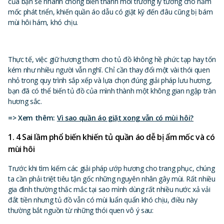
của bạn sẽ nhanh chóng biến thành môi trường lý tưởng cho nấm
mốc phát triển, khiến quần áo dẫu có giặt kỹ đến đâu cũng bị bám
mùi hôi hám, khó chịu.
Thực tế, việc giữ hương thơm cho tủ đồ không hề phức tạp hay tốn
kém như nhiều người vẫn nghĩ. Chỉ cần thay đổi một vài thói quen
nhỏ trong quy trình sắp xếp và lựa chọn đúng giải pháp lưu hương,
bạn đã có thể biến tủ đồ của mình thành một không gian ngập tràn
hương sắc.
=> Xem thêm:
Vì sao quần áo giặt xong vẫn có mùi hôi?
1. 4 Sai lầm phổ biến khiến tủ quần áo dễ bị ẩm mốc và có
mùi hôi
Trước khi tìm kiếm các giải pháp ướp hương cho trang phục, chúng
ta cần phải triệt tiêu tận gốc những nguyên nhân gây mùi. Rất nhiều
gia đình thường thắc mắc tại sao mình dùng rất nhiều nước xả vải
đắt tiền nhưng tủ đồ vẫn có mùi luẩn quẩn khó chịu, điều này
thường bắt nguồn từ những thói quen vô ý sau: